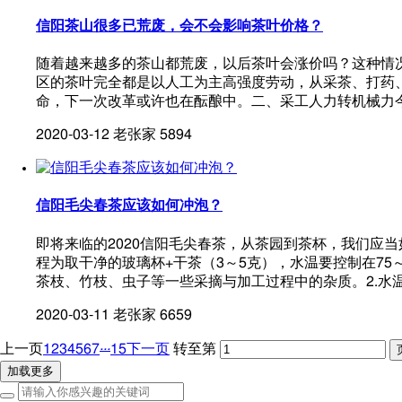
信阳茶山很多已荒废，会不会影响茶叶价格？
随着越来越多的茶山都荒废，以后茶叶会涨价吗？这种情
区的茶叶完全都是以人工为主高强度劳动，从采茶、打药
命，下一次改革或许也在酝酿中。二、采工人力转机械力
2020-03-12
老张家
5894
信阳毛尖春茶应该如何冲泡？
即将来临的2020信阳毛尖春茶，从茶园到茶杯，我们应
程为取干净的玻璃杯+干茶（3～5克），水温要控制在7
茶枝、竹枝、虫子等一些采摘与加工过程中的杂质。2.水
2020-03-11
老张家
6659
...
上一页
1
2
3
4
5
6
7
15
下一页
转至第
加载更多