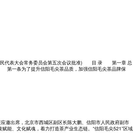
届人民代表大会常务委员会第五次会议批准) 目 录 第一章 总
则 第一条为了提升信阳毛尖茶品质，加强信阳毛尖茶品牌保
庆应邀出席，北京市西城区副区长陈大鹏、信阳市人民政府副市
能、文化赋魂，着力打造茶产业生态链。“信阳毛尖521”区域