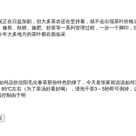
况正在日益加剧，但大多茶农还在坚持着，就不会出现茶叶价格
、修剪、秋耕、施肥、炒茶等一系列管理过程，一步一个脚印，
今年大多地方的茶叶都在面临采
当如何品饮信阳毛尖春茶那份特色韵律了，今天老张家就说说如
5～85℃左右（为了茶汤好看好喝），浸泡干茶3～5秒即可倒掉
温控制由于明