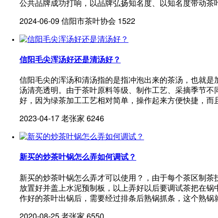
公共品牌成功打响，以品牌弘扬知名度、以知名度带动茶
2024-06-09
信阳市茶叶协会
1522
信阳毛尖浑汤好还是清汤好？
信阳毛尖的浑汤和清汤指的是指冲泡出来的茶汤，也就是
汤清亮透明。由于茶叶原料等级、制作工艺、采摘季节不
好，因为绿茶加工工艺相对简单，操作起来方便快捷，而
2023-04-17
老张家
6246
新买的炒茶叶锅怎么弄如何调试？
新买的炒茶叶锅怎么弄才可以使用？，由于每个茶区制茶
放置好并盖上水泥预制板，以上弄好以后要调试茶把在锅
作好的茶叶出锅后，需要经过排条后熟锅抓条，这个熟锅
2020-08-25
老张家
6550