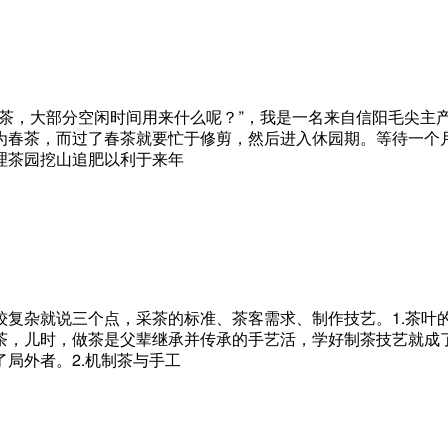
制茶，大部分空闲时间用来什么呢？”，我是一名来自信阳毛尖主
为春茶，而过了春茶就要忙于修剪，然后进入休园期。等待一个
理茶园挖山追肥以利于来年
较复杂就说三个点，采茶的标准、茶客需求、制作技艺。1.茶叶
茶，儿时，做茶是父辈继承并传承的手艺活，学好制茶技艺就成
局外者。2.机制茶与手工