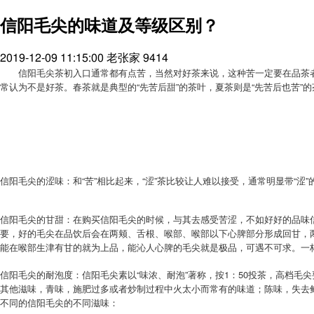
信阳毛尖的味道及等级区别？
2019-12-09 11:15:00
老张家
9414
信阳毛尖茶初入口通常都有点苦，当然对好茶来说，这种苦一定要在品茶
常认为不是好茶。春茶就是典型的“先苦后甜”的茶叶，夏茶则是“先苦后也苦”的
信阳毛尖的涩味：和“苦”相比起来，“涩”茶比较让人难以接受，通常明显带“
信阳毛尖的甘甜：在购买信阳毛尖的时候，与其去感受苦涩，不如好好的品味
要，好的毛尖在品饮后会在两颊、舌根、喉部、喉部以下心脾部分形成回甘，
能在喉部生津有甘的就为上品，能沁人心脾的毛尖就是极品，可遇不可求。一
信阳毛尖的耐泡度：信阳毛尖素以“味浓、耐泡”著称，按1：50投茶，高档毛
其他滋味，青味，施肥过多或者炒制过程中火太小而常有的味道；陈味，失去
不同的信阳毛尖的不同滋味：