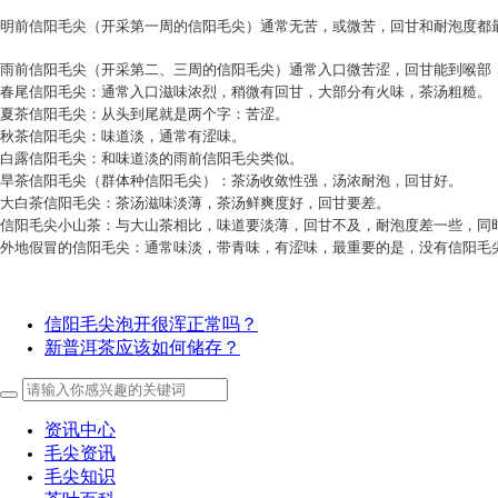
明前信阳毛尖（开采第一周的信阳毛尖）通常无苦，或微苦，回甘和耐泡度都
雨前信阳毛尖（开采第二、三周的信阳毛尖）通常入口微苦涩，回甘能到喉部
春尾信阳毛尖：通常入口滋味浓烈，稍微有回甘，大部分有火味，茶汤粗糙。
夏茶信阳毛尖：从头到尾就是两个字：苦涩。
秋茶信阳毛尖：味道淡，通常有涩味。
白露信阳毛尖：和味道淡的雨前信阳毛尖类似。
旱茶信阳毛尖（群体种信阳毛尖）：茶汤收敛性强，汤浓耐泡，回甘好。
大白茶信阳毛尖：茶汤滋味淡薄，茶汤鲜爽度好，回甘要差。
信阳毛尖小山茶：与大山茶相比，味道要淡薄，回甘不及，耐泡度差一些，同
外地假冒的信阳毛尖：通常味淡，带青味，有涩味，最重要的是，没有信阳毛
信阳毛尖泡开很浑正常吗？
新普洱茶应该如何储存？
资讯中心
毛尖资讯
毛尖知识