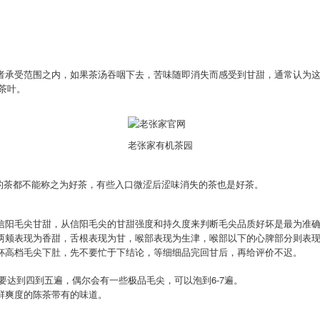
者承受范围之内，如果茶汤吞咽下去，苦味随即消失而感受到甘甜，通常认为
茶叶。
老张家有机茶园
涩”的茶都不能称之为好茶，有些入口微涩后涩味消失的茶也是好茶。
信阳毛尖甘甜，从信阳毛尖的甘甜强度和持久度来判断毛尖品质好坏是最为准
两颊表现为香甜，舌根表现为甘，喉部表现为生津，喉部以下的心脾部分则表
杯高档毛尖下肚，先不要忙于下结论，等细细品完回甘后，再给评价不迟。
尖要达到四到五遍，偶尔会有一些极品毛尖，可以泡到6-7遍。
鲜爽度的陈茶带有的味道。