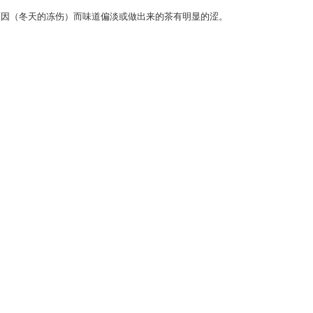
原因（冬天的冻伤）而味道偏淡或做出来的茶有明显的涩。