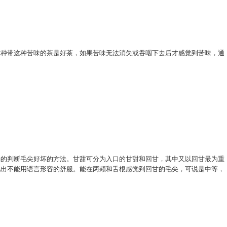
这种带这种苦味的茶是好茶，如果苦味无法消失或吞咽下去后才感觉到苦味，通
确的判断毛尖好坏的方法。甘甜可分为入口的甘甜和回甘，其中又以回甘最为重
现出不能用语言形容的舒服。能在两颊和舌根感觉到回甘的毛尖，可说是中等，